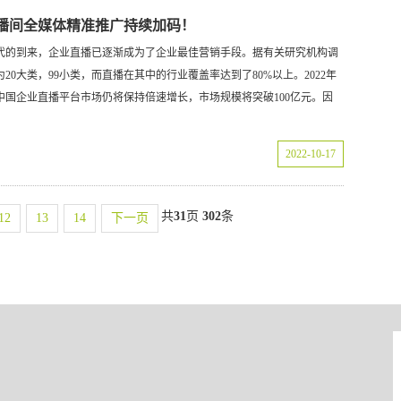
业直播间全媒体精准推广持续加码！
时代的到来，企业直播已逐渐成为了企业最佳营销手段。据有关研究机构调
0大类，99小类，而直播在其中的行业覆盖率达到了80%以上。2022年
国企业直播平台市场仍将保持倍速增长，市场规模将突破100亿元。因
2022-10-17
共
31
页
302
条
12
13
14
下一页