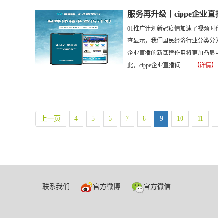
服务再升级丨cippe企
01推广计划新冠疫情加速了视频
查显示，我们国民经济行业分类分为2
企业直播的新基建作用将更加凸显中
此，cippe企业直播间.........
【详情】
上一页
4
5
6
7
8
9
10
11
联系我们
|
官方微博
|
官方微信