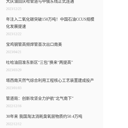
大庆油田庆哈管道与中俄东线正式连通
2023/12/25
年注入二氧化碳突破150万吨！中国石油CCUS规模
化发展提速
2023/12/22
宝鸡钢管高频焊管首次出口南美
2023/04/21
吐哈油田准东新区“三包”换来“两提高”
2023/03/29
塔西南天然气综合利用工程核心工艺装置建成投产
2023/01/03
管道局：创新攻坚全力护航“北气南下”
2022/12/16
30年来 我国淘汰消耗臭氧层物质约50.4万吨
2022/12/12