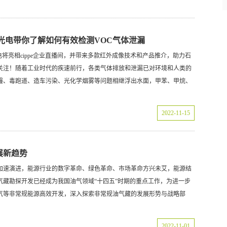
睿光电带你了解如何有效检测VOC气体泄漏
，艾睿光电将亮相cippe企业直播间，并带来多款红外成像技术和产品推介，助力石
关注！随着工业时代的疾速前行，各类气体排放和泄漏已对环境和人类的
霾、毒跑道、造车污染、光化学烟雾等问题相继浮出水面，甲苯、甲烷、
2022-11-15
展新趋势
加速演进，能源行业的数字革命、绿色革命、市场革命方兴未艾，能源结
气藏勘探开发已经成为我国油气领域“十四五”时期的重点工作，为进一步
气等非常规能源高效开发，深入探索非常规油气藏的发展形势与战略部
2022-11-01